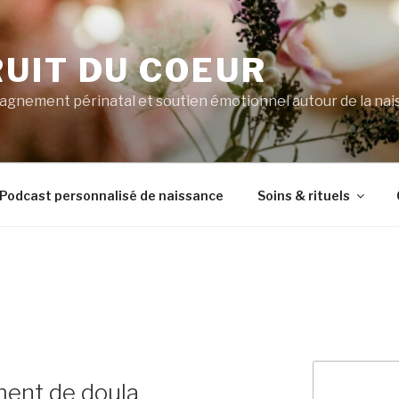
RUIT DU COEUR
gnement périnatal et soutien émotionnel autour de la na
Podcast personnalisé de naissance
Soins & rituels
Rechercher
nt de doula