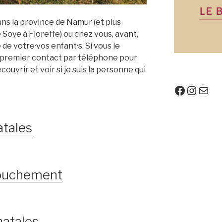
ns la province de Namur (et plus
 Soye à Floreffe) ou chez vous, avant,
de votre·vos enfant·s. Si vous le
n premier contact par téléphone pour
écouvrir et voir si je suis la personne qui
Faceboo
Insta
E-mail
atales
couchement
natales