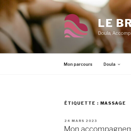
Aller
au
contenu
LE B
principal
Doula, Accompa
Mon parcours
Doula
ÉTIQUETTE :
MASSAGE
PUBLIÉ
24 MARS 2023
LE
Mon accompagneme