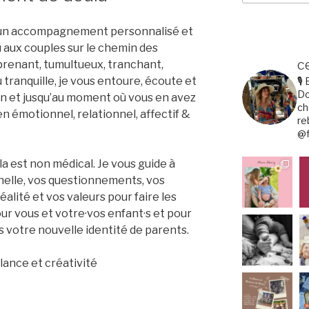
e un accompagnement personnalisé et
 aux couples sur le chemin des
c
urprenant, tumultueux, tranchant,
tranquille, je vous entoure, écoute et
🎙
Do
 et jusqu’au moment où vous en avez
ch
n émotionnel, relationnel, affectif &
re
@f
 est non médical. Je vous guide à
nelle, vos questionnements, vos
alité et vos valeurs pour faire les
ur vous et votre·vos enfant·s et pour
s votre nouvelle identité de parents.
llance et créativité