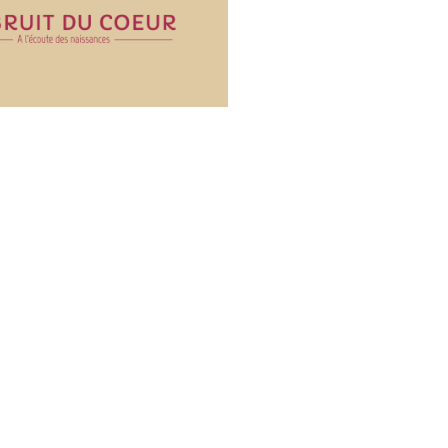
k
gram