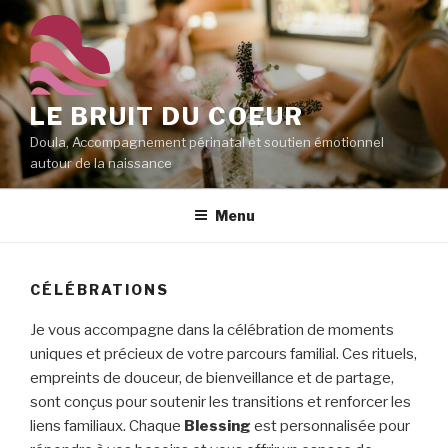
Aller
au
contenu
principal
LE BRUIT DU COEUR
Doula, Accompagnement périnatal et soutien émotionnel
autour de la naissance
Menu
CÉLÉBRATIONS
Je vous accompagne dans la célébration de moments
uniques et précieux de votre parcours familial. Ces rituels,
empreints de douceur, de bienveillance et de partage,
sont conçus pour soutenir les transitions et renforcer les
liens familiaux. Chaque
Blessing
est personnalisée pour