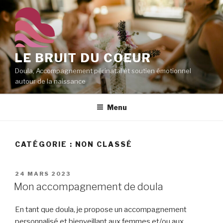
Aller
au
contenu
principal
LE BRUIT DU COEUR
Doula, Accompagnement périnatal et soutien émotionnel
autour de la naissance
Menu
CATÉGORIE :
NON CLASSÉ
PUBLIÉ
24 MARS 2023
LE
Mon accompagnement de doula
En tant que doula, je propose un accompagnement
personnalisé et bienveillant aux femmes et/ou aux